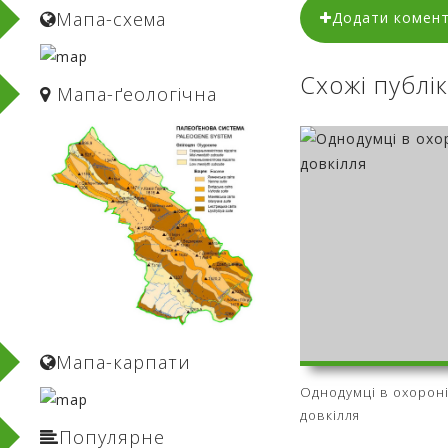
Мапа-схема
Додати комен
Схожі публік
Мапа-ґеологічнa
Мапа-карпати
Однодумці в охорон
довкілля
Популярне