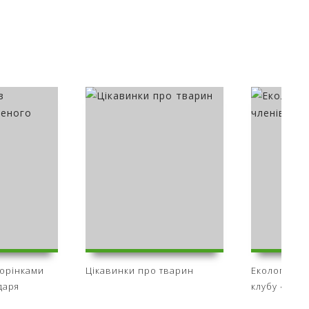
торінками
Цікавинки про тварин
Екологічна 
даря
клубу «Арні