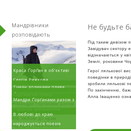
Мандрівники
Не будьте 
розповідають
Під таким девізом 
Завідувач сектору 
відзначаються у кві
Землі, роковини Чо
Краса Ґорґан в об'єктиві
Герої лялькової ви
поведінки в природі
Сергія Рижкова
зробили лялькові п
Туман долинами пливе
По закінченню, баж
Ґорґани на плівці
Алла Іващенко озна
Мандри Ґорґанами разом з
Тарасом Іванишиним
В любові до краю
народжується поезія