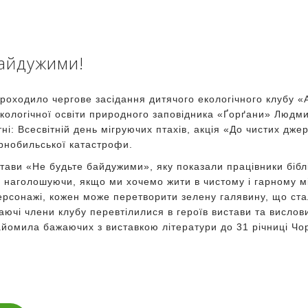
байдужими!
проходило чергове засідання дитячого екологічного клубу «
екологічної освіти природного заповідника «Ґорґани» Людми
тні: Всесвітній день мігруючих птахів, акція «До чистих дже
рнобильської катастрофи.
стави «Не будьте байдужими», яку показали працівники бібл
 наголошуючи, якщо ми хочемо жити в чистому і гарному міс
ерсонажі, кожен може перетворити зелену галявину, що ста
аючі члени клубу перевтілилися в героїв вистави та висло
йомила бажаючих з виставкою літератури до 31 річниці Чо