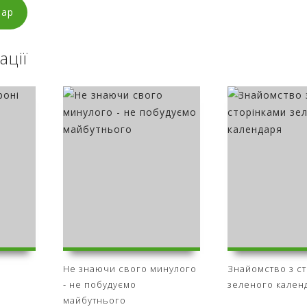
тар
ації
і
Не знаючи свого минулого
Знайомство з с
- не побудуємо
зеленого кален
майбутнього