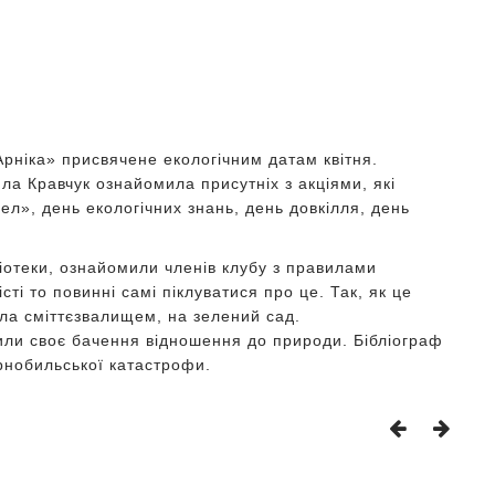
Арніка» присвячене екологічним датам квітня.
ла Кравчук ознайомила присутніх з акціями, які
рел», день екологічних знань, день довкілля, день
іотеки, ознайомили членів клубу з правилами
ті то повинні самі піклуватися про це. Так, як це
ла сміттєзвалищем, на зелений сад.
вили своє бачення відношення до природи. Бібліограф
рнобильської катастрофи.