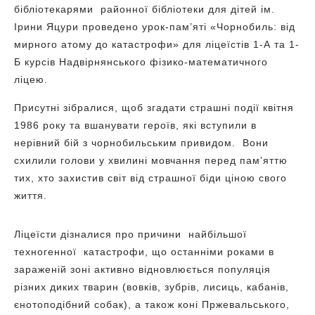
бібліотекарями районної бібліотеки для дітей ім.
Ірини Яцури проведено урок-пам’яті «Чорнобиль: від
мирного атому до катастрофи» для ліцеїстів 1-А та 1-
Б курсів Надвірнянського фізико-математичного
ліцею.
Присутні зібралися, щоб згадати страшні події квітня
1986 року та вшанувати героїв, які вступили в
нерівний бій з чорнобильським привидом. Вони
схилили голови у хвилині мовчання перед пам’яттю
тих, хто захистив світ від страшної біди ціною свого
життя.
Ліцеїсти дізналися про причини найбільшої
техногенної катастрофи, що останніми роками в
зараженій зоні активно відновлюється популяція
різних диких тварин (вовків, зубрів, лисиць, кабанів,
єнотоподібний собак), а також коні Пржевальського,