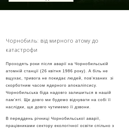
Чорнобиль: від мирного атому до
катастрофи
Проходять роки після аварії на Чорнобильській
атомній станції (26 квітня 1986 року). А біль не
вщухає, тривога не покидає людей, пов’язаних зі
скорботним часом ядерного апокаліпсису.
Чорнобильська біда надовго залишиться в нашій
пам’яті. Ще довго ми будемо відчувати на собі її
наслідки, ще довго чутимемо її дзвони.
В переддень річниці Чорнобильської аварії,
працівниками сектору екологічної освіти спільно з