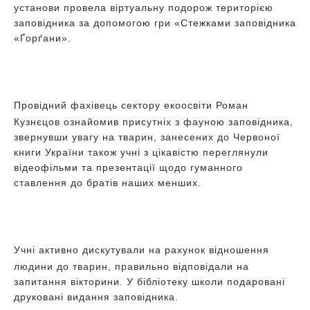
установи провела віртуальну подорож територією
заповідника за допомогою гри «Стежками заповідника
«Ґорґани».
Провідний фахівець сектору екоосвіти Роман
Кузнєцов ознайомив присутніх з фауною заповідника,
звернувши увагу на тварин, занесених до Червоної
книги України також учні з цікавістю переглянули
відеофільми та презентації щодо гуманного
ставлення до братів наших менших.
Учні активно дискутували на рахунок відношення
людини до тварин, правильно відповідали на
запитання вікторини. У бібліотеку школи подаровані
друковані видання заповідника.