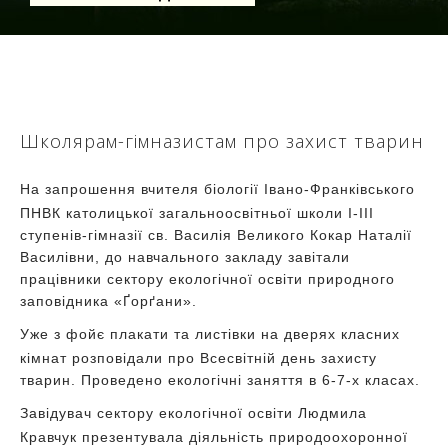
Школярам-гімназистам про захист тварин
На запрошення вчителя біології Івано-Франківського
ПНВК католицької загальноосвітньої школи І-ІІІ
ступенів-гімназії св. Василія Великого Кокар Наталії
Василівни, до навчального закладу завітали
працівники сектору екологічної освіти природного
заповідника «Ґорґани».
Уже з фойє плакати та листівки на дверях класних
кімнат розповідали про Всесвітній день захисту
тварин. Проведено екологічні заняття в 6-7-х класах.
Завідувач сектору екологічної освіти Людмила
Кравчук презентувала діяльність природоохоронної