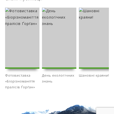
Фотовиставка
День екологічних
Шановні краяни!
«Біорізноманіття
знань
пралісів Ґорґан»