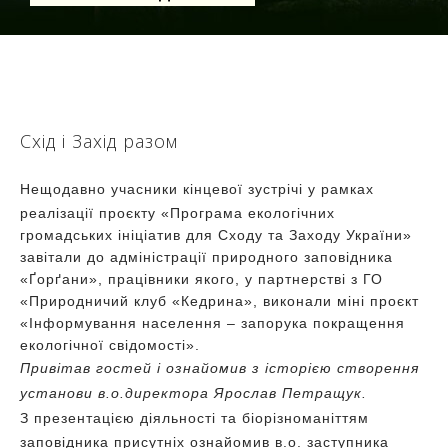
Схід і Захід разом
Нещодавно учасники кінцевої зустрічі у рамках
реалізації проєкту «Програма екологічних
громадських ініціатив для Сходу та Заходу України»
завітали до адміністрації природного заповідника
«Ґорґани», працівники якого, у партнерстві з ГО
«Природничий клуб «Кедрина», виконали міні проєкт
«Інформування населення – запорука покращення
екологічної свідомості».
Привітав гостей і ознайомив з історією створення
установи в.о.директора Ярослав Петращук.
З презентацією діяльності та біорізноманіттям
заповідника присутніх ознайомив в.о. заступника