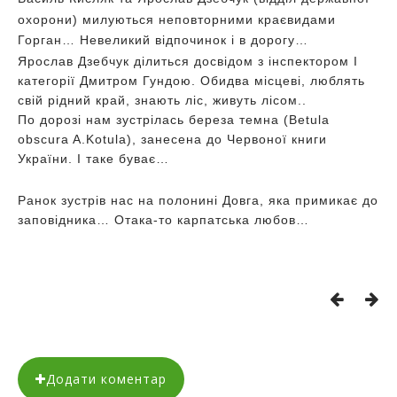
охорони) милуються неповторними краєвидами
Горган… Невеликий відпочинок і в дорогу…
Ярослав Дзебчук ділиться досвідом з інспектором І
категорії Дмитром Гундою. Обидва місцеві, люблять
свій рідний край, знають ліс, живуть лісом..
По дорозі нам зустрілась береза темна (Betula
obscura A.Kotula), занесена до Червоної книги
України. І таке буває…
Ранок зустрів нас на полонині Довга, яка примикає до
заповідника… Отака-то карпатська любов…
Додати коментар