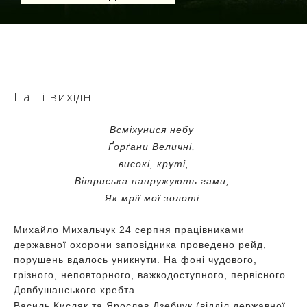
Наші вихідні
Всміхунися небу
Ґорґани Величні,
високі, круті,
Вітриська напружують гами,
Як мрії мої золоті.
Михайло Михальчук 24 серпня працівниками
державної охорони заповідника проведено рейд,
порушень вдалось уникнути. На фоні чудового,
грізного, неповторного, важкодоступного, первісного
Довбушанського хребта…
Василь Кисляк та Ярослав Дзебчук (відділ державної