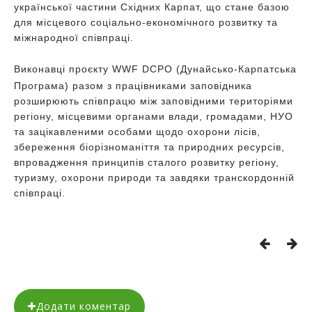
української частини Східних Карпат, що стане базою
для місцевого соціально-економічного розвитку та
міжнародної співпраці.
Виконавці проєкту WWF DCPO (Дунайсько-Карпатська
Програма) разом з працівниками заповідника
розширюють співпрацю між заповідними територіями
регіону, місцевими органами влади, громадами, НУО
та зацікавленими особами щодо охорони лісів,
збереження біорізноманіття та природних ресурсів,
впровадження принципів сталого розвитку регіону,
туризму, охорони природи та завдяки транскордонній
співпраці.
Додати коментар