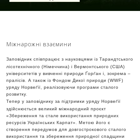
Міжнарожні взаємини
Заповідник співпрацює з науковцями із Тарандтського
лісотехнічного (Німеччина) і Вермонтського (США)
університетів у вивченні природи Ґорґан і, зокрема –
пралісів. А також із Фондом Дикої природи (WWF)
уряду Норвеґії, реалізовуючи програми сталого
розвитку.
Тепер у заповіднику за підтримки уряду Норвеґії
здійснюється великий міжнародний проєкт
«Збереження та стале використання природних
ресурсів Українських Карпат». Метою його є
створення передумов для довгострокового сталого
використання та збереження природної спадщини