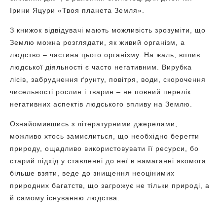
Ірини Яцури «Твоя планета Земля».
З книжок відвідувачі мають можливість зрозуміти, що
Землю можна розглядати, як живий організм, а
людство – частина цього організму. На жаль, вплив
людської діяльності є часто негативним. Вирубка
лісів, забруднення ґрунту, повітря, води, скорочення
чисельності рослин і тварин – не повний перелік
негативних аспектів людського впливу на Землю.
Ознайомившись з літературними джерелами,
можливо хтось замислиться, що необхідно берегти
природу, ощадливо використовувати її ресурси, бо
старий підхід у ставленні до неї в намаганні якомога
більше взяти, веде до знищення неоцінимих
природних багатств, що загрожує не тільки природі, а
й самому існуванню людства.