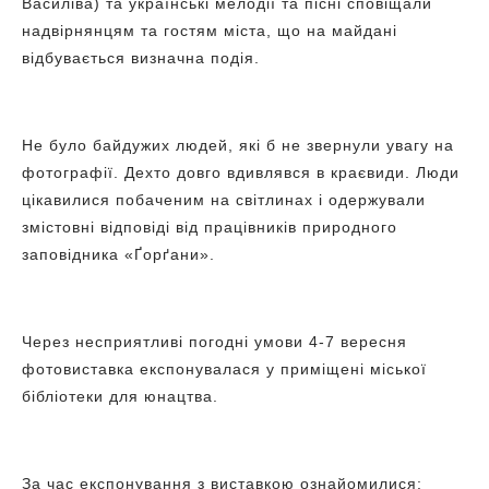
Василіва) та українські мелодії та пісні сповіщали
надвірнянцям та гостям міста, що на майдані
відбувається визначна подія.
Не було байдужих людей, які б не звернули увагу на
фотографії. Дехто довго вдивлявся в краєвиди. Люди
цікавилися побаченим на світлинах і одержували
змістовні відповіді від працівників природного
заповідника «Ґорґани».
Через несприятливі погодні умови 4-7 вересня
фотовиставка експонувалася у приміщені міської
бібліотеки для юнацтва.
За час експонування з виставкою ознайомилися: