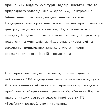
працівники відділу культури Надвірнянської РДА та
природного заповідника «Ґорґани», центральної
бібліотечної системи, педагогічні колективи
Надвірнянського районного еколого-натуралістичного
центру для дітей та юнацтва, Надвірнянського
коледжу Національного транспортного університету,
педагоги та учні шкіл м. Надвірна, вихователі та
вихованці дошкільних закладів міста, члени
громадських організацій, громадяни.
Свої враження від побаченого, рекомендації та
побажання 104 відвідувачі залишили у книзі відгуків.
Для визначення обізнаності пересічних громадян з
проблемою збереження пралісів Українських Карпат
працівниками сектору екологічної освіти ПЗ
«Ґорґани» розроблено питальник.