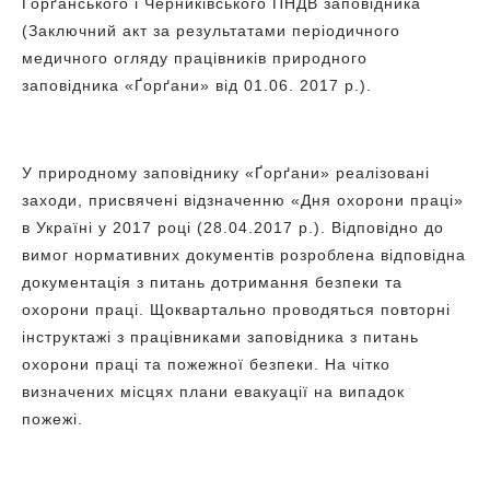
Ґорґанського і Черниківського ПНДВ заповідника
(Заключний акт за результатами періодичного
медичного огляду працівників природного
заповідника «Ґорґани» від 01.06. 2017 р.).
У природному заповіднику «Ґорґани» реалізовані
заходи, присвячені відзначенню «Дня охорони праці»
в Україні у 2017 році (28.04.2017 р.). Відповідно до
вимог нормативних документів розроблена відповідна
документація з питань дотримання безпеки та
охорони праці. Щоквартально проводяться повторні
інструктажі з працівниками заповідника з питань
охорони праці та пожежної безпеки. На чітко
визначених місцях плани евакуації на випадок
пожежі.