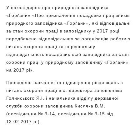
У наказі директора природного заповідника
«Ґорґани» «Про призначення посадових працівників
природного заповідника «Ґорґани», які відповідальні
за стан охорони праці в заповіднику у 2017 році
передбачено відповідальних за організацію роботи з
питань охорони праці та персональну
відповідальність посадових осіб заповідника за стан
охорони праці у природному заповіднику «Ґорґани»
на 2017 рік.
Проведено навчання та підвищення рівня знань з
питань охорони праці в.о. директора заповідника
Голинського Я.І. і начальника відділу державної
служби охорони заповідника Кисляка В.М.
(посвідчення № 3-14, посвідчення № 3-15 від
13.02.2017 р.).