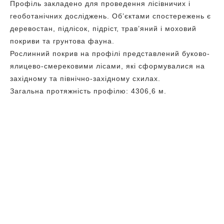
Профіль закладено для проведення лісівничих і
геоботанічних досліджень. Об’єктами спостережень є
деревостан, підлісок, підріст, трав’яний і моховий
покриви та грунтова фауна.
Рослинний покрив на профілі представлений буково-
ялицево-смерековими лісами, які сформувалися на
західному та північно-західному схилах.
Загальна протяжність профілю: 4306,6 м.