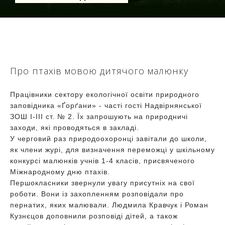
Про птахів мовою дитячого малюнку
Працівники сектору екологічної освіти природного
заповідника «Ґорґани» - часті гості Надвірнянської
ЗОШ І-III ст. № 2. Їх запрошують на природничі
заходи, які проводяться в закладі.
У черговий раз природоохоронці завітали до школи,
як члени журі, для визначення переможці у шкільному
конкурсі малюнків учнів 1-4 класів, присвяченого
Міжнародному дню птахів.
Першокласники звернули увагу присутніх на свої
роботи. Вони із захопленням розповідали про
пернатих, яких малювали. Людмила Кравчук і Роман
Кузнєцов доповнили розповіді дітей, а також