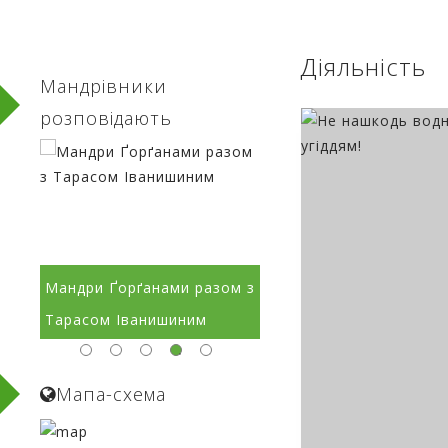
Діяльність
Мандрівники
розповідають
ом з
В любові до краю
Краса Ґорґан в об'єкти
народжується поезія
Сергія Рижкова
Мапа-схема