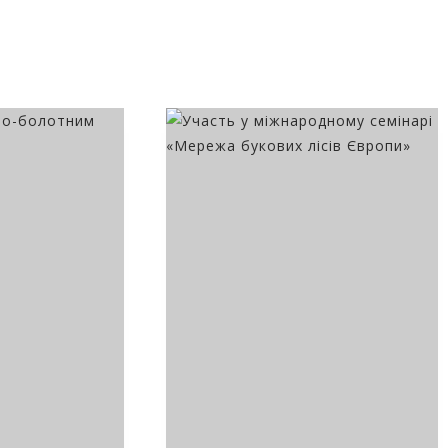
ві
Туман долинами пливе
Ґорґани на плівці