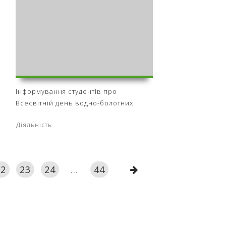
Інформування студентів про
Всесвітній день водно-болотних
Діяльність
22
23
24
...
44