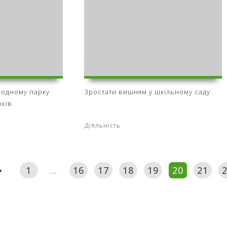
одному парку
Зростати вишням у шкільному саду
оків
Діяльність
1
...
16
17
18
19
20
21