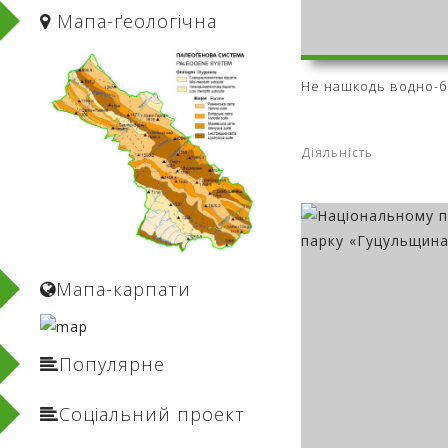
Мапа-ґеологічнa
Не нашкодь водно-б
Діяльність
Мапа-карпати
Популярне
Соціальний проект