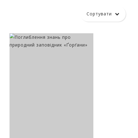
Мандри Ґорґанами разом з
В любові до краю
Тарасом Іванишиним
народжується поезія