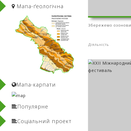
Мапа-ґеологічнa
Збережемо озонови
Діяльність
Мапа-карпати
Популярне
Соціальний проект