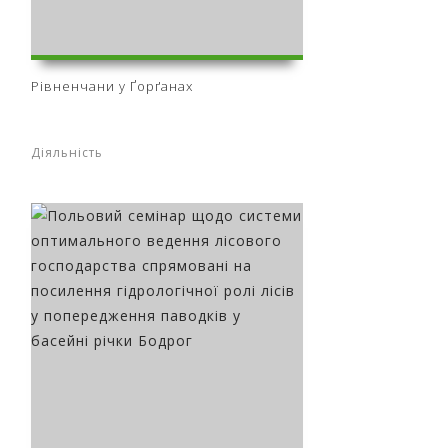
Рівненчани у Ґорґанах
Діяльність