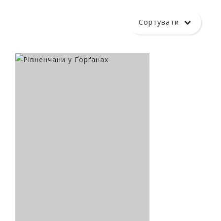
Мандри Ґорґанами разом з
В любові до краю
Тарасом Іванишиним
народжується поезія