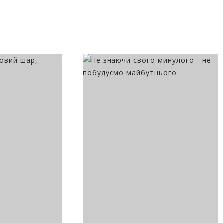
ктиві
Туман долинами пливе
Ґорґани на плівці