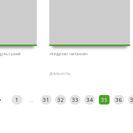
уцульський
«Кедрові читання»
Діяльність
1
...
31
32
33
34
35
36