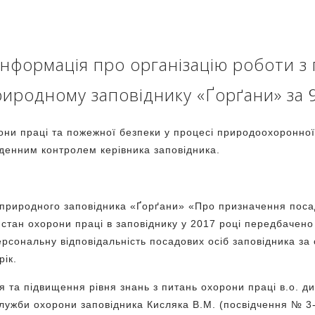
інформація про організацію роботи з
риродному заповіднику «Ґорґани» за 9
они праці та пожежної безпеки у процесі природоохоронної
денним контролем керівника заповідника.
ві
 природного заповідника «Ґорґани» «Про призначення поса
а стан охорони праці в заповіднику у 2017 році передбачено
Туман долинами пливе
Ґорґани на плівці
ерсональну відповідальність посадових осіб заповідника за
рік.
 та підвищення рівня знань з питань охорони праці в.о. ди
служби охорони заповідника Кисляка В.М. (посвідчення № 3-