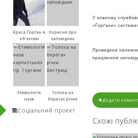
У кожному службово
«Ґорґани» системат
Краса Ґорґан в
Корисне про
об'єктиві
заповідник
Сергія
Проведена належна 
Рижкова
працівників заповід
Етимологія
Толока на
назв
берегах річки
Додати комен
карпатських
Бистриці
Соціальний проект
гір. Горгани
Схожі публік