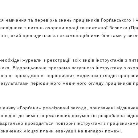
я навчання та перевірка знань працівників Ґорґанського і
аповідника з питань охорони праці та пожежної безпеки (Пр
іспит, який проводиться за екзаменаційними білетами у виг
 необхідні журнали з реєстрації всіх видів інструктажів з п
дника. Відпрацьована програма вступного інструктажу з охор
зовано проходження періодичних медичних оглядів працівни
результатами періодичного медичного огляду працівників пр
іднику «Ґорґани» реалізовані заходи, присвячені відзначен
ідповідно до вимог нормативних документів розроблена відп
вартально проводяться повторні інструктажі з працівниками
визначених місцях плани евакуації на випадок пожежі.