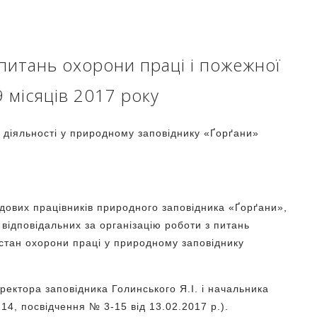
 питань охорони праці і пожежної
 місяців 2017 року
 діяльності у природному заповіднику «Ґорґани»
Мандри Ґорґанами разом з
В любові до краю
дових працівників природного заповідника «Ґорґани»,
 відповідальних за організацію роботи з питань
Тарасом Іванишиним
народжується поезія
 стан охорони праці у природному заповіднику
ректора заповідника Голинського Я.І. і начальника
14, посвідчення № 3-15 від 13.02.2017 р.).