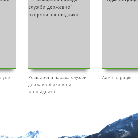
д усе
Розширена нарада служби
Адміністрація
державної охорони
заповідника