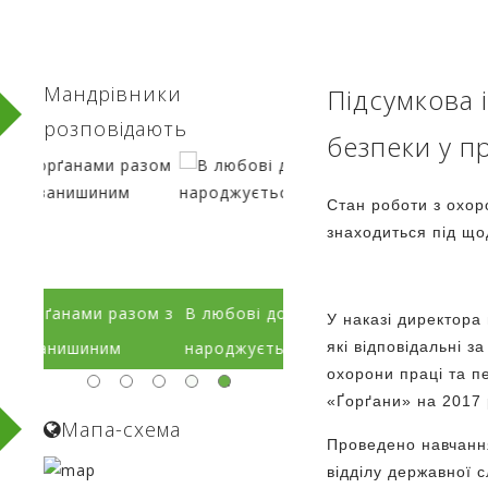
Мандрівники
Підсумкова 
розповідають
безпеки у п
Стан роботи з охор
знаходиться під що
ом з
В любові до краю
Краса Ґорґан в об'єкти
У наказі директора
народжується поезія
Сергія Рижкова
які відповідальні з
охорони праці та п
«Ґорґани» на 2017 
Мапа-схема
Проведено навчання
відділу державної 