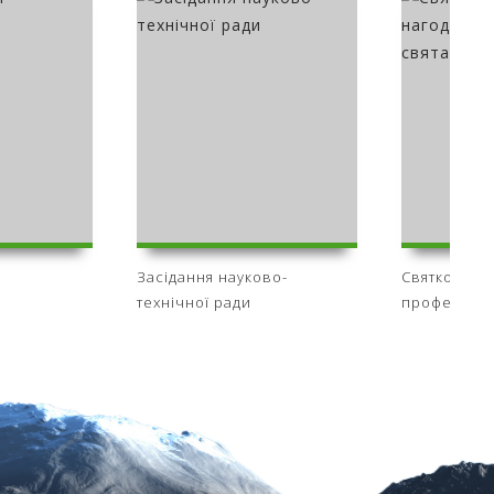
Засідання науково-
Святкові зі
технічної ради
професійно