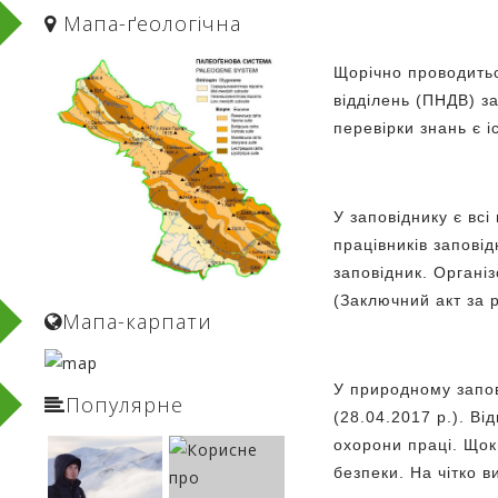
Мапа-ґеологічнa
Щорічно проводитьс
відділень (ПНДВ) з
перевірки знань є 
У заповіднику є всі
працівників запові
заповідник. Органі
(Заключний акт за 
Мапа-карпати
У природному запов
Популярне
(28.04.2017 р.). В
охорони праці. Щок
безпеки. На чітко 