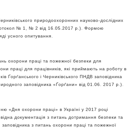
 Черниківського природоохоронних науково-дослідних
отокол № 1, № 2 від 16.05.2017 р.). Формою
ляді усного опитування.
итань охорони праці та пожежної безпеки для
они праці для працівників, які приймають на роботу в
ків Ґорґанського і Черниківського ПНДВ заповідника
иродного заповідника «Ґорґани» від 01.06. 2017 р.).
ню «Дня охорони праці» в Україні у 2017 році
овідна документація з питань дотримання безпеки та
 заповідника з питань охорони праці та пожежної