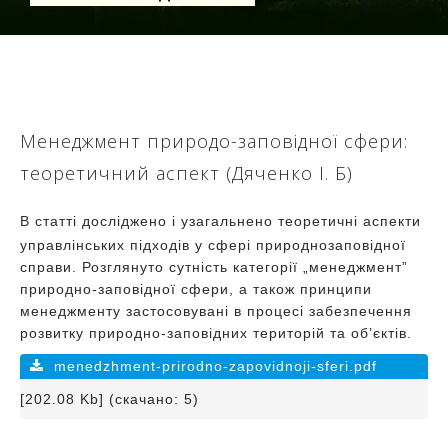
Менеджмент природо-заповідної сфери:
теоретичний аспект (Дяченко І. Б)
В статті досліджено і узагальнено теоретичні аспекти
управлінських підходів у сфері природнозаповідної
справи. Розглянуто сутність категорії „менеджмент”
природно-заповідної сфери, а також принципи
менеджменту застосовувані в процесі забезпечення
розвитку природно-заповідних територій та об’єктів.
menedzhment-prirodno-zapovidnoji-sferi.pdf
[202.08 Kb] (скачано: 5)