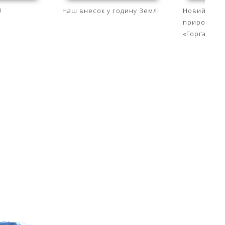
!
Наш внесок у годину Землі
Новий кері
природного
«Ґорґани»