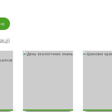
тар
ації