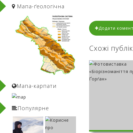
Мапа-ґеологічнa
Додати комен
Схожі публік
Мапа-карпати
Популярне