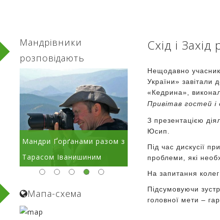
Мандрівники
Схід і Захід
розповідають
Нещодавно учасники
України» завітали 
«Кедрина», виконал
Привітав гостей і
З презентацією дія
Юсип.
ом з
В любові до краю
Краса Ґорґан в об'єкти
Під час дискусії пр
народжується поезія
Сергія Рижкова
проблеми, які необ
На запитання колег
Підсумовуючи зустр
Мапа-схема
головної мети – га