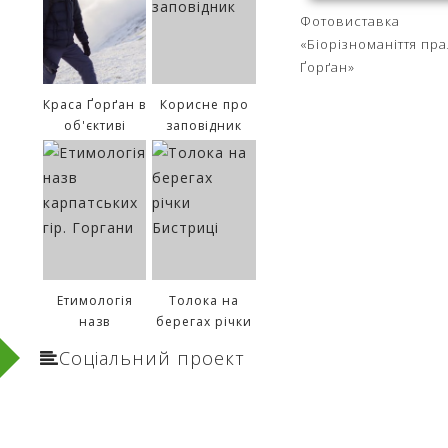
Фотовиставка
«Біорізноманіття пра
Ґорґан»
Краса Ґорґан в
Корисне про
об'єктиві
заповідник
Сергія
Рижкова
Етимологія
Толока на
назв
берегах річки
карпатських
Бистриці
Соціальний проект
гір. Горгани