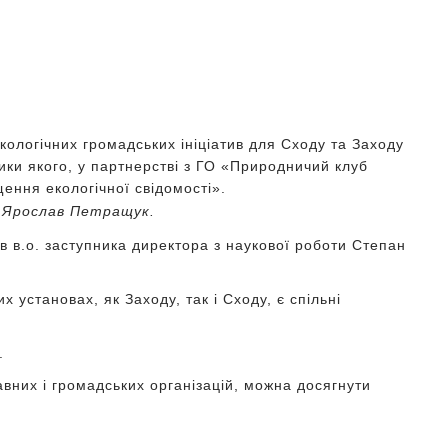
кологічних громадських ініціатив для Сходу та Заходу
ики якого, у партнерстві з ГО «Природничий клуб
ення екологічної свідомості».
а Ярослав Петращук.
в в.о. заступника директора з наукової роботи Степан
Мандри Ґорґанами разом з
В любові до краю
 установах, як Заходу, так і Сходу, є спільні
Тарасом Іванишиним
народжується поезія
.
авних і громадських організацій, можна досягнути