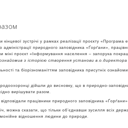
 разом
 кінцевої зустрічі у рамках реалізації проєкту «Програма е
до адміністрації природного заповідника «Ґорґани», працівн
и міні проєкт «Інформування населення – запорука покращ
 ознайомив з історією створення установи в.о.директор
льності та біорізноманіттям заповідника присутніх ознайоми
ві
иродоохоронці дійшли до висновку, що в природно-заповідних
Туман долинами пливе
Ґорґани на плівці
хідно вирішувати разом.
 відповідали працівники природного заповідника «Ґорґани»
іч, можна сказати, що тільки об’єднавши зусилля всіх держ
рмонійне відношення людини до природи.